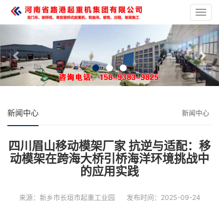
龙
门
Previous
Nex
吊
起
重
设
备
新闻中心
新闻中心
四川眉山移动模架厂家 抗逆与适配：移
动模架在跨海大桥引桥海洋环境挑战中
的应用实践
来源：新乡市长垣市起重工业园
发布时间：2025-09-24