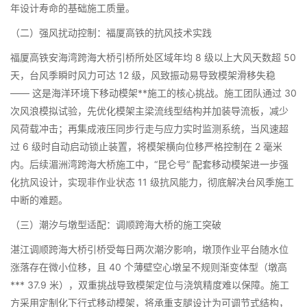
年设计寿命的基础施工质量。​
（二）强风扰动控制：福厦高铁的抗风技术实践​
福厦高铁安海湾跨海大桥引桥所处区域年均 8 级以上大风天数超 50
天，台风季瞬时风力可达 12 级，风致振动易导致模架滑移失稳
—— 这是海洋环境下移动模架**施工的核心挑战。施工团队通过 30
次风浪模拟试验，先优化模架主梁流线型结构并加装导流板，减少
风荷载冲击；再集成液压同步行走与应力实时监测系统，当风速超
过 6 级时自动启动锁止装置，将模架横向位移严格控制在 2 毫米
内。后续湄洲湾跨海大桥施工中，“昆仑号” 配套移动模架进一步强
化抗风设计，实现非作业状态 11 级抗风能力，彻底解决台风季施工
中断的难题。​
（三）潮汐与墩型适配：调顺跨海大桥的施工突破​
湛江调顺跨海大桥引桥受每日两次潮汐影响，墩顶作业平台随水位
涨落存在微小位移，且 40 个薄壁空心墩呈不规则渐变体型（墩高
*** 37.9 米），双重挑战导致模架定位与浇筑精度难以保障。施工
方采用定制化下行式移动模架，将承重支腿设计为可调节式结构，