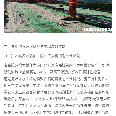
二、典型海洋环境挑战与工程应对实例​
（一）盐雾腐蚀防护：胶州湾大桥的耐久性突破​
青岛胶州湾大桥作为我国北方冰冻海域首座特大型桥梁集群，引桥
所处海域海盐量高达 30‰，氯离子渗透对钢构件腐蚀性极强 ——
这是海洋环境下移动模架面临的首要耐久性挑战。施工方针对性采
用三重防腐策略：主梁与支腿选用耐海洋大气腐蚀钢，通过添加微
量镍元素生成致密钝化锈层实现 “以锈制锈”；关键连接部位涂刷氟
碳涂层，厚度达 200 微米以上以阻断盐雾侵入；液压系统采用全密
封设计并定期注入防腐润滑油，避免内部元件锈蚀卡滞。这些措施
使模架在 10 年运营观测中未出现明显锈蚀，直接保障了引桥 100