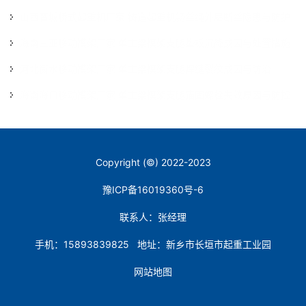
山西晋城桥式起重机厂家 铸造起重机钢丝绳外层断丝隐患与防护
2026-07-16
海南三亚移动模架厂家 单主梁模架支腿垫板沉降成因与处置措施
2026-07-16
河北衡水移动模架厂家 单主梁模架支腿焊缝裂纹成因与防治
2026-07-02
海南海口移动模架厂家 单主梁模架支腿锚固螺栓失效原因与防控
2026-07-02
2026-07-02
Copyright (©) 2022-2023
豫ICP备16019360号-6
联系人：张经理
手机：15893839825 地址：新乡市长垣市起重工业园
网站地图