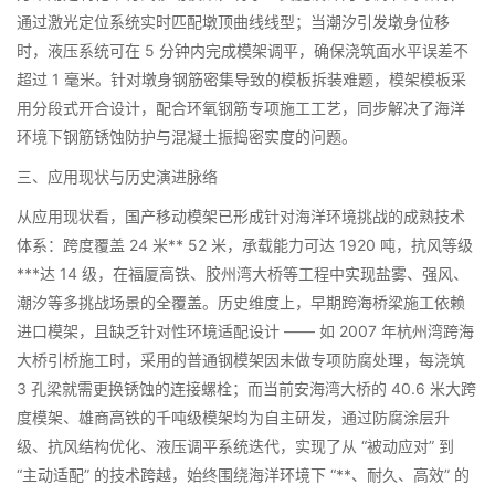
通过激光定位系统实时匹配墩顶曲线线型；当潮汐引发墩身位移
时，液压系统可在 5 分钟内完成模架调平，确保浇筑面水平误差不
超过 1 毫米。针对墩身钢筋密集导致的模板拆装难题，模架模板采
用分段式开合设计，配合环氧钢筋专项施工工艺，同步解决了海洋
环境下钢筋锈蚀防护与混凝土振捣密实度的问题。​
三、应用现状与历史演进脉络​
从应用现状看，国产移动模架已形成针对海洋环境挑战的成熟技术
体系：跨度覆盖 24 米** 52 米，承载能力可达 1920 吨，抗风等级
***达 14 级，在福厦高铁、胶州湾大桥等工程中实现盐雾、强风、
潮汐等多挑战场景的全覆盖。历史维度上，早期跨海桥梁施工依赖
进口模架，且缺乏针对性环境适配设计 —— 如 2007 年杭州湾跨海
大桥引桥施工时，采用的普通钢模架因未做专项防腐处理，每浇筑
3 孔梁就需更换锈蚀的连接螺栓；而当前安海湾大桥的 40.6 米大跨
度模架、雄商高铁的千吨级模架均为自主研发，通过防腐涂层升
级、抗风结构优化、液压调平系统迭代，实现了从 “被动应对” 到
“主动适配” 的技术跨越，始终围绕海洋环境下 “**、耐久、高效” 的