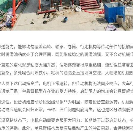
透能力，能够均匀覆盖齿轮、轴承、卷筒、行走机构等传动部件的接触面
此时润滑油粘度处于合理区间，既能形成稳定的润滑油膜，又不会对机械
*直观的变化就是粘度大幅升高，油脂逐渐变得厚重粘稠，流动性显著变
构复杂，多处啮合间隙狭小，粘稠的油脂会直接填满空隙，大幅增加机械
作人员下达启动指令后，电机正常运转，但传动机构无法同步响应，大车
普通龙门吊，单悬臂机型存在偏心受力特性，启动阻力的增加会让悬臂起
逆性。设备初始启动阶段迟缓现象**为明显，随着设备空载运转，机械
启动响应速度会回归正常，卡顿、滞后问题彻底消失，这也是区分油脂低
低温高粘状态下，电机启动需要克服更大阻力，长期处于过载启动状态，
轴承的磨损。此外，单悬臂结构反复滞后启动产生的冲击荷载，会持续累