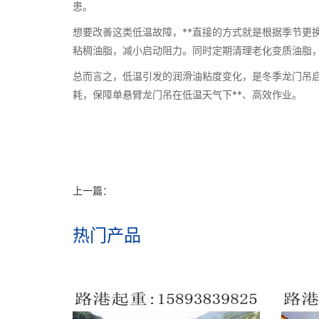
患。
想要改善这类低温故障，**直接的方式就是根据季节更
粘稠油脂，减小启动阻力。同时定期清理老化变质油脂
总而言之，低温引发的润滑油粘度变化，是冬季龙门吊启
耗，保障单悬臂龙门吊在低温天气下**、高效作业。
公司网址：https://www.lgzxqz.com/
咨询电话：15090371237
上一篇：
甘肃临夏龙门吊厂家 龙门吊A5、A6级别年使
热门产品