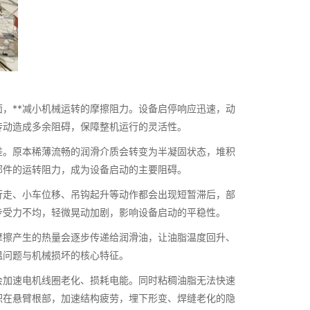
，**减小机械运转的摩擦阻力。设备启停响应迅速，动
传动造成多余阻碍，保障整机运行的灵活性。
差。原本稀薄流畅的润滑介质会转变为半凝固状态，堆积
部件的运转阻力，成为设备启动的主要阻碍。
行走、小车位移、吊钩起升等动作都会出现短暂滞后，部
步受力不均，轻微晃动加剧，影响设备启动的平稳性。
摩擦产生的热量会逐步传递给润滑油，让油脂温度回升、
温问题与机械损坏的核心特征。
会加速电机线圈老化、损耗电能。同时粘稠油脂无法快速
积在悬臂根部，加速结构疲劳，埋下形变、焊缝老化的隐