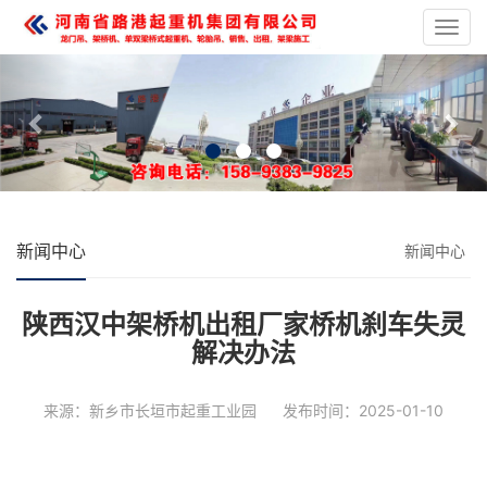
龙
门
Previous
Nex
吊
起
重
设
备
新闻中心
新闻中心
陕西汉中架桥机出租厂家桥机刹车失灵
解决办法
来源：新乡市长垣市起重工业园
发布时间：2025-01-10