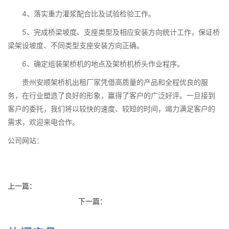
4、落实重力灌浆配合比及试验检验工作。
5、完成桥梁坡度、支座类型及相应安装方向统计工作，保证桥
梁架设坡度、不同类型支座安装方向正确。
6、确定组装架桥机的地点及架桥机桥头作业程序。
贵州安顺架桥机出租厂家凭借高质量的产品和全程优良的服
务，在行业塑造了良好的形象，赢得了客户的广泛好评。一旦接到
客户的委托，我们将以较快的速度、较短的时间，竭力满足客户的
需求，欢迎来电合作。
公司网站：
http://www.lgzxqz.com/
上一篇：
贵州遵义自平衡架桥机租赁可租可售
下一篇：
贵州铜仁架桥机出租厂家**技术要求