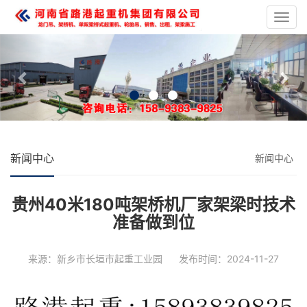
龙
门
Previous
Nex
吊
起
重
设
备
新闻中心
新闻中心
贵州40米180吨架桥机厂家架梁时技术
准备做到位
来源：新乡市长垣市起重工业园
发布时间：2024-11-27