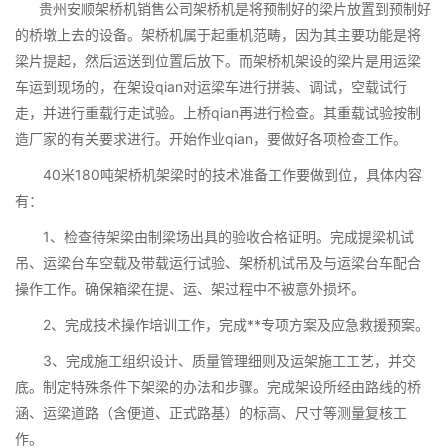
贵州安顺架桥机销售公司架桥机是将预制好的梁片放置到预制好
的桥墩上去的设备。架桥机属于起重机范畴，因为其主要功能是将
梁片提起，然后运送到位置后放下。而架桥机架设的梁片是用运梁
车运到现场的，在架设qian对运梁车进行拼装、调试，空载试行
走，并进行重载行走试验。上桥qian再进行检查。其重载试验按制
造厂家的有关要求进行。开始作业qian，要做好各项检查工作。
40米180吨架桥机架梁时的技术准备工作要做到位，具体内容
有：
1、检查待架梁由制梁场出具的验收合格证明。完成提梁机试
吊、运梁台车空载及带载运行试验、架桥机试吊及与运梁台车配合
操作工作。确保箱梁在提、运、架过程中不被意外损坏。
2、完成技术操作培训工作，完成**专项方案及应急救援预案。
3、完成施工组织设计、质量管理细则及运架施工工艺，并交
底。制定特殊条件下架梁的办法和步骤。完成架设所经由路线的桥
涵、运梁道路（含便道、正式路基）的标高、尺寸等测量复核工
作。