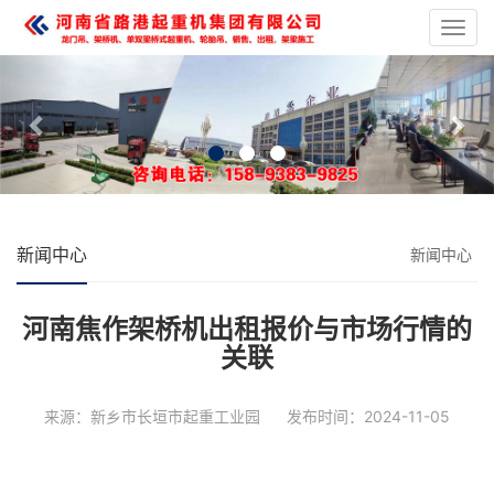
龙
门
Previous
Nex
吊
起
重
设
备
新闻中心
新闻中心
河南焦作架桥机出租报价与市场行情的
关联
来源：新乡市长垣市起重工业园
发布时间：2024-11-05