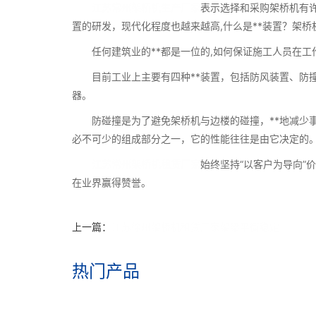
江苏常州架桥机生产厂家
表示选择和采购架桥机有许
置的研发，现代化程度也越来越高,什么是**装置？架
任何建筑业的**都是一位的,如何保证施工人员在工作
目前工业上主要有四种**装置，包括防风装置、防撞
器。
防碰撞是为了避免架桥机与边楼的碰撞，**地减少事故
必不可少的组成部分之一，它的性能往往是由它决定的
江苏常州架桥机租赁厂家
始终坚持“以客户为导向
在业界赢得赞誉。
上一篇：
江苏徐州架桥机租赁厂家架梁平衡稳定
热门产品