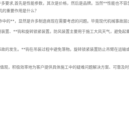
多要求,首先是性能参数，其次是价格，然后是品牌。当然**性能也不容
桥机的重要作用是什么？
中的**，显然是许多制造商现在需要考虑的问题。毕竟现代机械事故层
装置、**钩和旋转锁紧装置。防风装置主要用于施工大风天气，避免起
的发生。**钩在吊装过程中避免落物。旋转锁紧装置防止吊臂在运输或
。
”价值观，积极效率地为客户提供具体施工中的疑难问题解决方案、可靠及