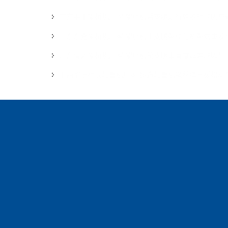
广东中山架桥机厂家 架桥机后支腿走行轮脱轨成因与
广东东莞架桥机厂家 架桥机中支腿裂纹与断裂病害及
广东清远架桥机厂家 架桥机前支腿垂直度超差成因与
山西临汾桥式起重机厂家 铸造起重机钢丝绳压板松动