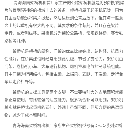
青海海南架桥机租赁厂家生产的公路架桥机就是将预制好的梁
片放置到预制好的桥墩上去的设备。架桥机属于起重机范畴，因为
其主要功能是将梁片提起，然后运送到位置后放下。但其与一般意
义上的起重机有很大的不同。其要求的条件苛刻，并且存在梁片上
走行，或者叫纵移。架桥机分为架设公路桥，常规铁路桥，客专铁
路桥等几种。
架桥机是架桥的简称，门架的优点比较突出，结构轻、抗风力
性能好，在桥梁建设时经常用到此机械，节省了劳动力。架桥机由
门架、卷扬机小车、大车运行机构、司机室和电气控制系统组成。
其中门架为桁架结构，包括主梁、上端梁、支腿、下端梁、走行台
车及走台栏杆等。
架桥机的支撑工具是两个支脚，不需要特别大的占地面积就能
够正常使用，有比较强的适应能力，很多场合都可以用到。架桥机
其实就是桥式起重机的延伸，外观上虽然不同，但都方便的吊运重
物，减少了成本和时间。
青海海南架桥机出租厂家所生产架桥机型号有DHJQ系列架桥