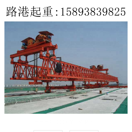
贵州贵阳1000吨单导梁架桥机